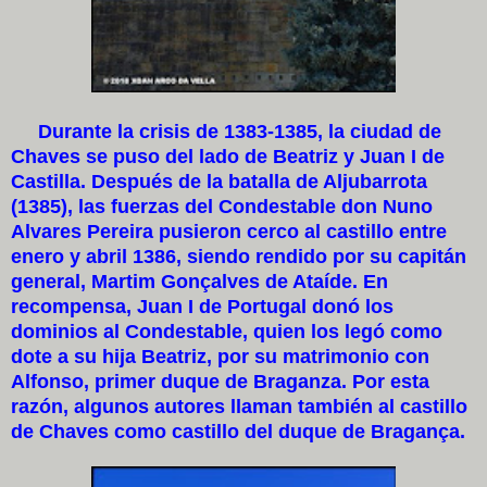
Durante la crisis de 1383-1385, la ciudad de
Chaves se puso del lado de Beatriz y Juan I de
Castilla. Después de la batalla de Aljubarrota
(1385), las fuerzas del Condestable don Nuno
Alvares Pereira pusieron cerco al castillo entre
enero y abril 1386, siendo rendido por su capitán
general, Martim Gonçalves de Ataíde. En
recompensa, Juan I de Portugal donó los
dominios al Condestable, quien los legó como
dote a su hija Beatriz, por su matrimonio con
Alfonso, primer duque de Braganza. Por esta
razón, algunos autores llaman también al castillo
de Chaves como castillo del duque de Bragança.