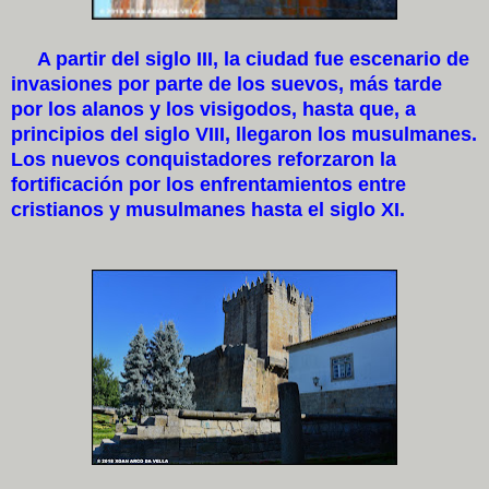
A partir del siglo III, la ciudad fue escenario de
invasiones por parte de los suevos, más tarde
por los alanos y los visigodos, hasta que, a
principios del siglo VIII, llegaron los musulmanes.
Los nuevos conquistadores reforzaron la
fortificación por los enfrentamientos entre
cristianos y musulmanes hasta el siglo XI.