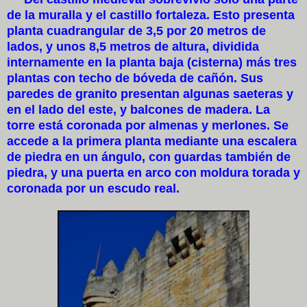
de la muralla y el castillo fortaleza. Esto presenta
planta cuadrangular de 3,5 por 20 metros de
lados, y unos 8,5 metros de altura, dividida
internamente en la planta baja (cisterna) más tres
plantas con techo de bóveda de cañón. Sus
paredes de granito presentan algunas saeteras y
en el lado del este, y balcones de madera. La
torre está coronada por almenas y merlones. Se
accede a la primera planta mediante una escalera
de piedra en un ángulo, con guardas también de
piedra, y una puerta en arco con moldura torada y
coronada por un escudo real.