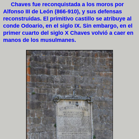
Chaves fue reconquistada a los moros por
Alfonso III de León (866-910), y sus defensas
reconstruidas. El primitivo castillo se atribuye al
conde Odoario, en el siglo IX. Sin embargo, en el
primer cuarto del siglo X Chaves volvió a caer en
manos de los musulmanes.