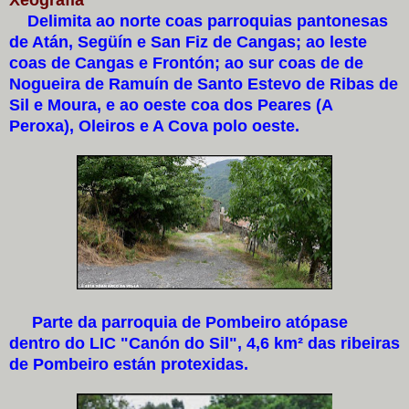
Delimita ao norte coas parroquias pantonesas
de Atán, Següín e San Fiz de Cangas; ao leste
coas de Cangas e Frontón; ao sur coas de de
Nogueira de Ramuín de Santo Estevo de Ribas de
Sil e Moura, e ao oeste coa dos Peares (A
Peroxa), Oleiros e A Cova polo oeste.
Parte da parroquia de Pombeiro atópase
dentro do LIC "Canón do Sil", 4,6 km² das ribeiras
de Pombeiro están protexidas.