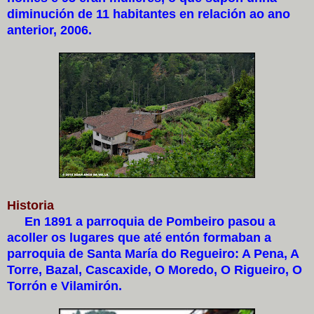
diminución de 11 habitantes en relación ao ano
anterior, 2006.
Historia
En 1891 a parroquia de Pombeiro pasou a
acoller os lugares que até entón formaban a
parroquia de Santa María do Regueiro: A Pena, A
Torre, Bazal, Cascaxide, O Moredo, O Rigueiro, O
Torrón e Vilamirón.