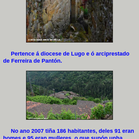
Pertence á diocese de Lugo e ó arciprestado
de Ferreira de Pantón.
No ano 2007 tiña 186 habitantes, deles 91 eran
homes e 95 eran mulleres, o que supón unha