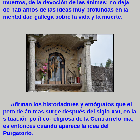
muertos, de la devoción de las ánimas; no deja
de hablarnos de las ideas muy profundas en la
mentalidad gallega sobre la vida y la muerte.
Afirman los historiadores y etnógrafos que el
peto de ánimas surge después del siglo XVI, en la
situación político-religiosa de la Contrarreforma,
es entonces cuando aparece la idea del
Purgatorio.