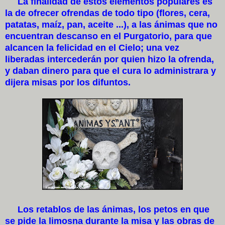
La finalidad de estos elementos populares es
la de ofrecer ofrendas de todo tipo (flores, cera,
patatas, maíz, pan, aceite ...), a las ánimas que no
encuentran descanso en el Purgatorio, para que
alcancen la felicidad en el Cielo; una vez
liberadas intercederán por quien hizo la ofrenda,
y daban dinero para que el cura lo administrara y
dijera misas por los difuntos.
Los retablos de las ánimas, los petos en que
se pide la limosna durante la misa y las obras de