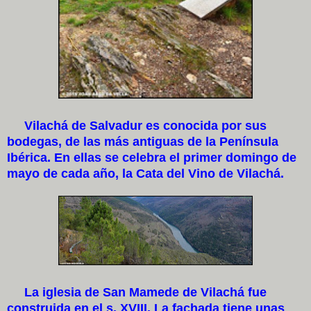
Vilachá de Salvadur es conocida por sus
bodegas, de las más antiguas de la Península
Ibérica. En ellas se celebra el primer domingo de
mayo de cada año, la Cata del Vino de Vilachá.
La iglesia de San Mamede de Vilachá fue
construida en el s. XVIII. La fachada tiene unas