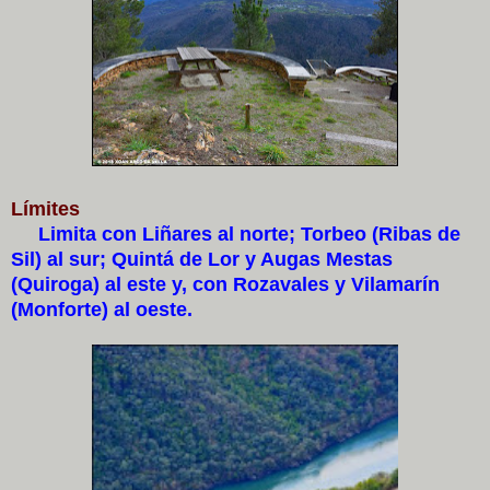
Límites
Limita con Liñares al norte; Torbeo (Ribas de
Sil) al sur; Quintá de Lor y Augas Mestas
(Quiroga) al este y, con Rozavales y Vilamarín
(Monforte) al oeste.