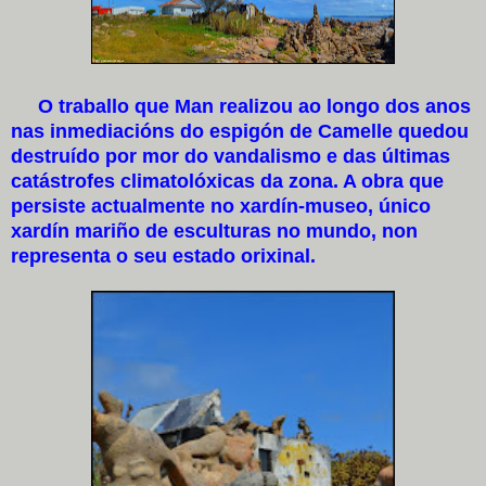
O traballo que Man realizou ao longo dos anos
nas inmediacións do espigón de Camelle quedou
destruído por mor do vandalismo e das últimas
catástrofes climatolóxicas da zona. A obra que
persiste actualmente no xardín-museo, único
xardín mariño de esculturas no mundo, non
representa o seu estado orixinal.