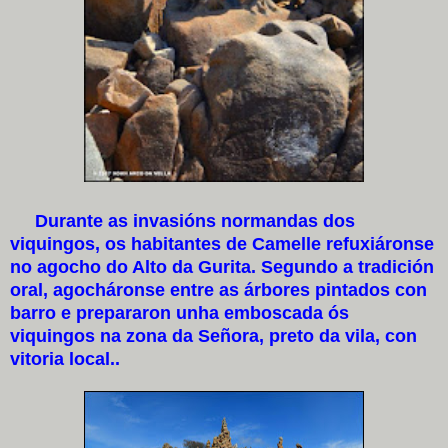
Durante as invasións normandas dos
viquingos, os habitantes de Camelle refuxiáronse
no agocho do Alto da Gurita. Segundo a tradición
oral, agocháronse entre as árbores pintados con
barro e prepararon unha emboscada ós
viquingos na zona da Señora, preto da vila, con
vitoria local..