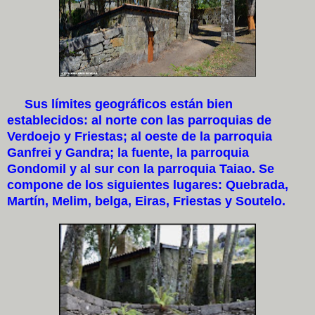
Sus límites geográficos están bien
establecidos: al norte con las parroquias de
Verdoejo y Friestas; al oeste de la parroquia
Ganfrei y Gandra; la fuente, la parroquia
Gondomil y al sur con la parroquia Taiao. Se
compone de los siguientes lugares: Quebrada,
Martín, Melim, belga, Eiras, Friestas y Soutelo.