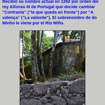
Recibió su nombre actual en 1262 por orden del
rey Alfonso III de Portugal que decide cambiar
"Contrasta" ("la que queda en frente") por "A
valença" ("La valiente"). El sobrenombre de do
Minho le viene por el Río Miño.