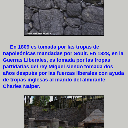
En 1809 es tomada por las tropas de
napoleónicas mandadas por Soult. En 1828, en la
Guerras Liberales, es tomada por las tropas
partidarias del rey Miguel siendo tomada dos
años después por las fuerzas liberales con ayuda
de tropas inglesas al mando del almirante
Charles Naiper.