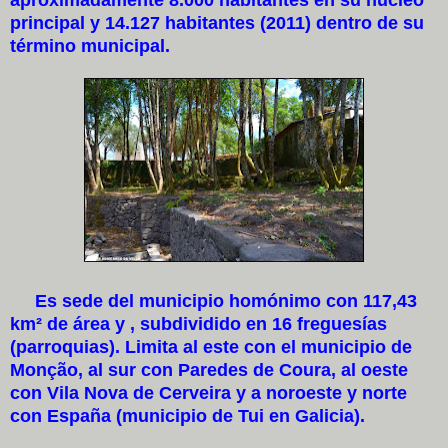
principal y 14.127 habitantes (2011) dentro de su
término municipal.
Es sede del municipio homónimo con 117,43
km² de área y , subdividido en 16 freguesías
(parroquias). Limita al este con el municipio de
Monção, al sur con Paredes de Coura, al oeste
con Vila Nova de Cerveira y a noroeste y norte
con España (municipio de Tui en Galicia).