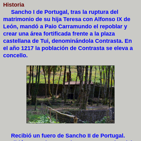
Historia
Sancho I de Portugal, tras la ruptura del
matrimonio de su hija Teresa con Alfonso IX de
León, mandó a Paio Carramundo el repoblar y
crear una área fortificada frente a la plaza
castellana de Tui, denominándola Contrasta. En
el año 1217 la población de Contrasta se eleva a
concello.
Recibió un fuero de Sancho II de Portugal.