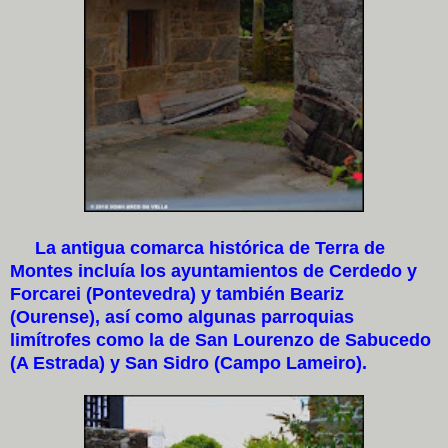
La antigua comarca histórica de Terra de
Montes incluía los ayuntamientos de Cerdedo y
Forcarei (Pontevedra) y también Beariz
(Ourense), así como algunas parroquias
limítrofes como la de San Lourenzo de Sabucedo
(A Estrada) y San Sidro (Campo Lameiro).