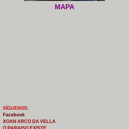
MAPA
S
Í
GUENOS:
Faceb
o
ok
XOAN ARCO DA VELLA
O PARAISO EXISTE