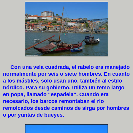
Con una vela cuadrada, el rabelo era manejado
normalmente por seis o siete hombres. En cuanto
a los mástiles, solo usan uno, también al estilo
nórdico. Para su gobierno, utiliza un remo largo
en popa, llamado "espadela". Cuando era
necesario, los barcos remontaban el río
remolcados desde caminos de sirga por hombres
o por yuntas de bueyes.