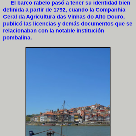
El barco rabelo pasó a tener su identidad bien
definida a partir de 1792, cuando la Companhia
Geral da Agricultura das Vinhas do Alto Douro,
publicó las licencias y demás documentos que se
relacionaban con la notable institución
pombalina.