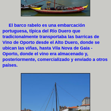
El barco rabelo es una embarcación
portuguesa, típica del Río Duero que
tradicionalmente transportaba las barricas de
Vino de Oporto desde el Alto Duero, donde se
ubican las viñas, hasta Vila Nova de Gaia -
Oporto, donde el vino era almacenado y,
posteriormente, comercializado y enviado a otros
países.