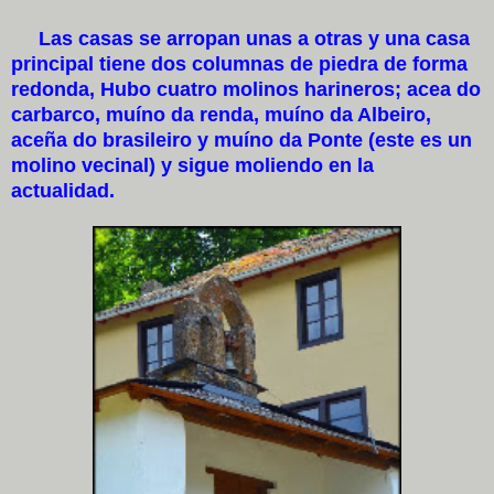
Las casas se arropan unas a otras y una casa
principal tiene dos columnas de piedra de forma
redonda, Hubo cuatro molinos harineros; acea do
carbarco, muíno da renda, muíno da Albeiro,
aceña do brasileiro y muíno da Ponte (este es un
molino vecinal) y sigue moliendo en la
actualidad.