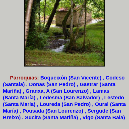
Parroquias:
Boqueixón (San Vicente) , Codeso
(Santaia) , Donas (San Pedro) , Gastrar (Santa
Mariña) , Granxa, A (San Lourenzo) , Lamas
(Santa María) , Ledesma (San Salvador) , Lestedo
(Santa María) , Loureda (San Pedro) , Oural (Santa
María) , Pousada (San Lourenzo) , Sergude (San
Breixo) , Sucira (Santa Mariña) , Vigo (Santa Baia)