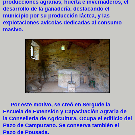
producciones agrarias, huerta e invernaderos, el
desarrollo de la ganadería, destacando el
municipio por su producción láctea, y las
explotaciones avícolas dedicadas al consumo
masivo.
Por este motivo, se creó en Sergude la
Escuela de Extensión y Capacitación Agraria de
la Consellería de Agricultura. Ocupa el edificio del
Pazo de Campuzano. Se conserva también el
Pazo de Pousada.