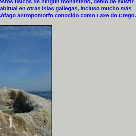
tos físicos de ningún monasterio, debió de existir
bitual en otras islas gallegas, incluso mucho más
rcófago antropomorfo conocido como Laxe do Crego.