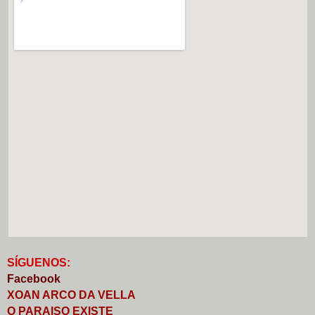
S
Í
GUENOS:
Faceb
o
ok
XOAN ARCO DA VELLA
O PARAISO EXISTE