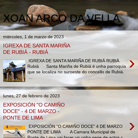
XOAN ARCO DA VELLA
miércoles, 1 de marzo de 2023
IGREXA DE SANTA MARIÑA
DE RUBIÁ - RUBIÁ
›
IGREXA DE SANTA MARIÑA DE RUBIÁ RUBIÁ
Rubiá Santa Mariña de Rubiá é unha parroquia
que se localiza no suroeste do concello de Rubiá.
...
lunes, 27 de febrero de 2023
EXPOSICIÓN "O CAMIÑO
DOCE" - 4 DE MARZO -
PONTE DE LIMA
›
EXPOSICIÓN "O CAMIÑO DOCE" 4 DE MARZO
PONTE DE LIMA A Camara Municipal de
Ponte de Lima vai facer un unha serie de actos c...