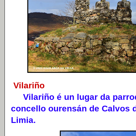
Vilariño
Vilariño é un lugar da parro
concello ourensán de Calvos 
Limia.