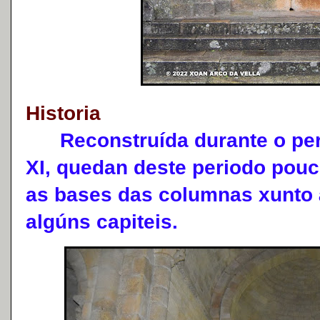
Historia
Reconstruída durante o peri
XI, quedan deste periodo pouc
as bases das columnas xunto á
algúns capiteis.