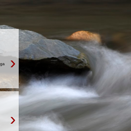
›
ega
›