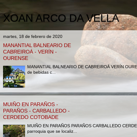
XOAN ARCO DA VELLA
martes, 18 de febrero de 2020
MANANTIAL BALNEARIO DE
CABREIROÁ - VERÍN -
OURENSE
MANANTIAL BALNEARIO DE CABREIROÁ VERÍN OURENSE
de bebidas c...
MUIÑO EN PARAÑOS -
PARAÑOS - CARBALLEDO -
CERDEDO COTOBADE
MUIÑO EN PARAÑOS PARAÑOS CARBALLEDO CERDEDO 
parroquia que se localiz...