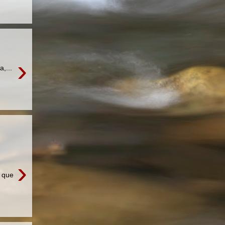
›
,...
›
 que