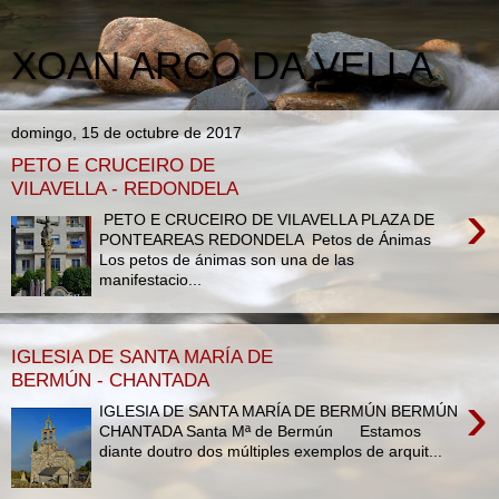
XOAN ARCO DA VELLA
domingo, 15 de octubre de 2017
PETO E CRUCEIRO DE
VILAVELLA - REDONDELA
›
PETO E CRUCEIRO DE VILAVELLA PLAZA DE
PONTEAREAS REDONDELA Petos de Ánimas
Los petos de ánimas son una de las
manifestacio...
IGLESIA DE SANTA MARÍA DE
BERMÚN - CHANTADA
›
IGLESIA DE SANTA MARÍA DE BERMÚN BERMÚN
CHANTADA Santa Mª de Bermún Estamos
diante doutro dos múltiples exemplos de arquit...