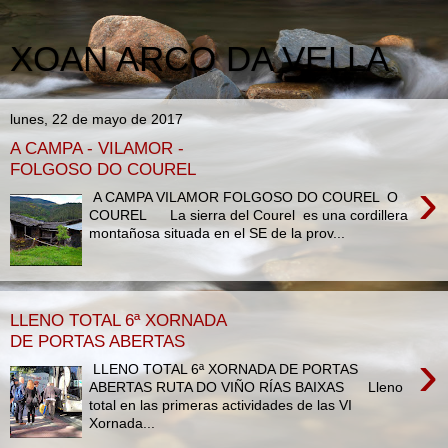
XOAN ARCO DA VELLA
lunes, 22 de mayo de 2017
A CAMPA - VILAMOR -
FOLGOSO DO COUREL
›
A CAMPA VILAMOR FOLGOSO DO COUREL O
COUREL La sierra del Courel es una cordillera
montañosa situada en el SE de la prov...
LLENO TOTAL 6ª XORNADA
DE PORTAS ABERTAS
›
LLENO TOTAL 6ª XORNADA DE PORTAS
ABERTAS RUTA DO VIÑO RÍAS BAIXAS Lleno
total en las primeras actividades de las VI
Xornada...