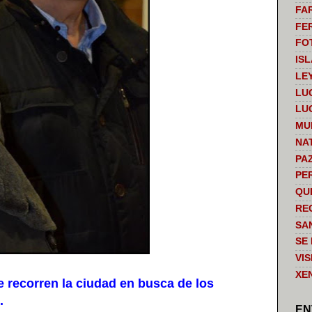
FA
FE
FO
IS
LE
LU
LU
MU
NA
PA
PE
QU
RE
SA
SE
VI
XE
recorren la ciudad en busca de los
o.
EN