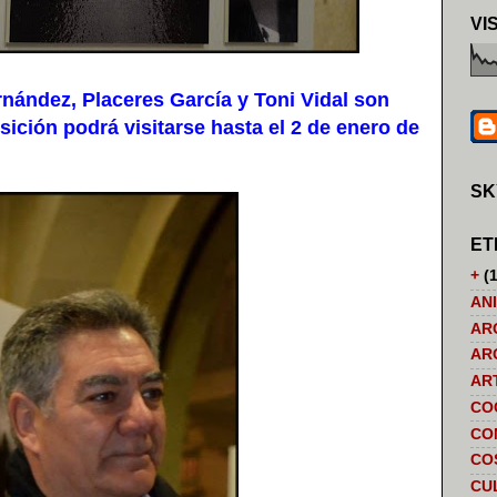
VI
ndez, Placeres García y Toni Vidal son
ición podrá visitarse hasta el 2 de enero de
SK
ET
+
(1
AN
AR
AR
AR
CO
CO
CO
CU