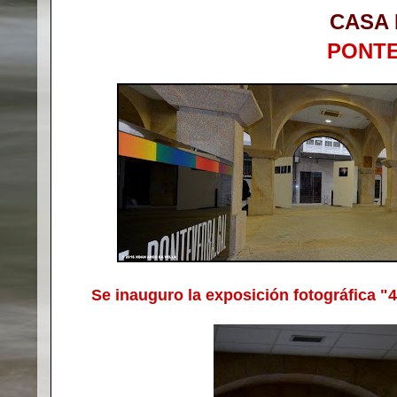
CASA 
PONT
Se inauguro la exposición fotográfica "4