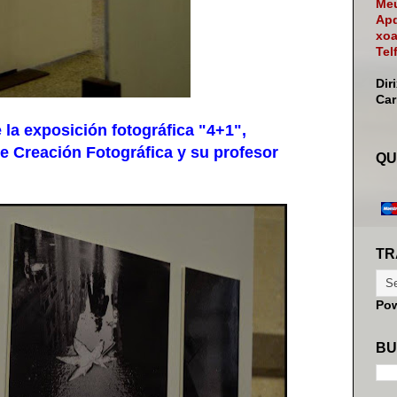
Meu
Apd
xoa
Tel
Dir
Ca
a exposición fotográfica "4+1",
e Creación Fotográfica y su profesor
QU
TR
Po
BU