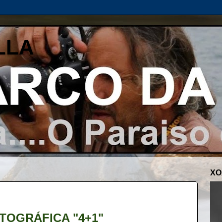
LLA
XO
TOGRÁFICA "4+1"