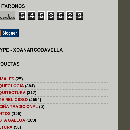
SITARONOS
6
4
6
3
6
2
9
YPE - XOANARCODAVELLA
IQUETAS
)
IMALES
(25)
QUEOLOGIA
(384)
QUITECTURA
(317)
TE RELIGIOSO
(2554)
CIÑA TRADICIONAL
(5)
NTOS
(156)
STA GALEGA
(109)
LTURA
(90)