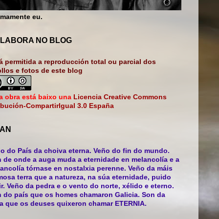
mamente eu.
LABORA NO BLOG
á permitida a reproducción total ou parcial dos
bllos e fotos de este blog
a obra está baixo una
Licencia Creative Commons
ibución-CompartirIgual 3.0 España
AN
o do País da choiva eterna. Veño do fin do mundo.
 de onde a auga muda a eternidade en melancolía e a
ancolía tórnase en nostalxia perenne. Veño da máis
mosa terra que a natureza, na súa eternidade, puido
ir. Veño da pedra e o vento do norte, xélido e eterno.
 do país que os homes chamaron Galicia. Son da
ra que os deuses quixeron chamar ETERNIA.