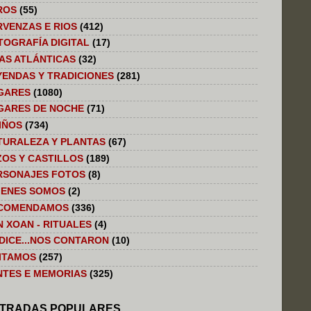
ROS
(55)
RVENZAS E RIOS
(412)
TOGRAFÍA DIGITAL
(17)
LAS ATLÁNTICAS
(32)
YENDAS Y TRADICIONES
(281)
GARES
(1080)
GARES DE NOCHE
(71)
IÑOS
(734)
TURALEZA Y PLANTAS
(67)
ZOS Y CASTILLOS
(189)
RSONAJES FOTOS
(8)
IENES SOMOS
(2)
COMENDAMOS
(336)
N XOAN - RITUALES
(4)
 DICE...NOS CONTARON
(10)
SITAMOS
(257)
NTES E MEMORIAS
(325)
TRADAS POPULARES