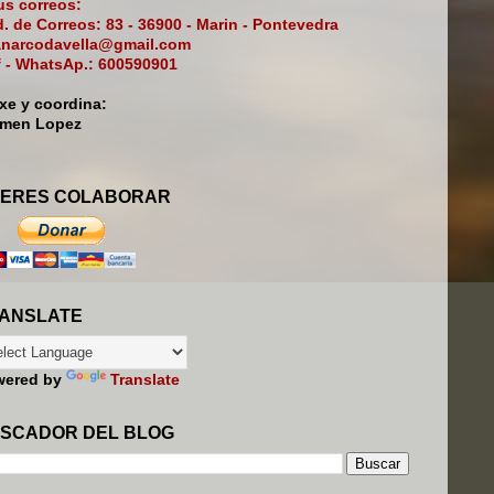
s correos:
. de Correos: 83 - 36900 - Marin - Pontevedra
narcodavella@gmail.com
f - WhatsAp.: 600590901
ixe y coordina:
rmen Lopez
ERES COLABORAR
ANSLATE
wered by
Translate
SCADOR DEL BLOG