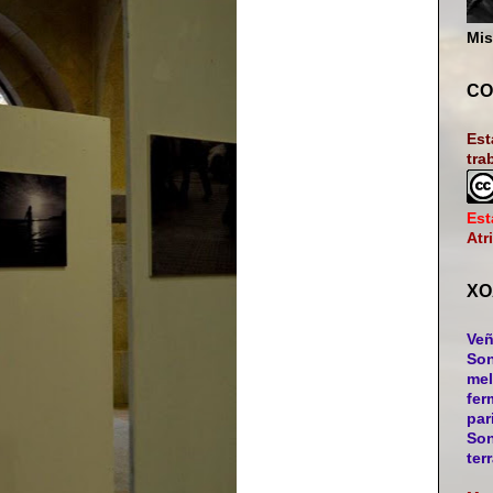
Mis
CO
Est
tra
Est
Atr
XO
Veñ
Son
mel
fer
par
Son
ter