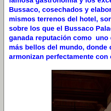
famosa gastronomía y los exc
Bussaco, cosechados y elabor
mismos terrenos del hotel, so
sobre los que el Bussaco Pala
ganada reputación como uno d
más bellos del mundo, donde c
armonizan perfectamente con e