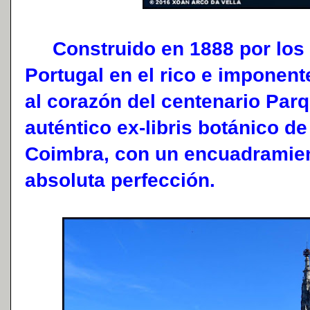
Construido en 1888 por los 
Portugal en el rico e imponent
al corazón del centenario Par
auténtico ex-libris botánico de
Coimbra, con un encuadramient
absoluta perfección.