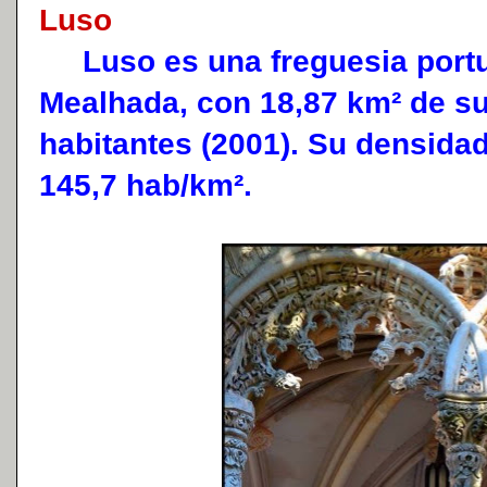
Luso
Luso es una freguesia portu
Mealhada, con 18,87 km² de su
habitantes (2001). Su densida
145,7 hab/km².