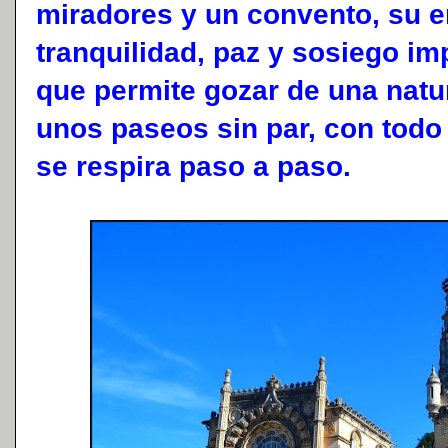
miradores y un convento, su 
tranquilidad, paz y sosiego im
que permite gozar de una natu
unos paseos sin par, con todo
se respira paso a paso.