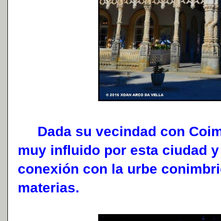
Dada su vecindad con Coimbr
muy influido por esta ciudad 
conexión con la urbe conimbr
materias.