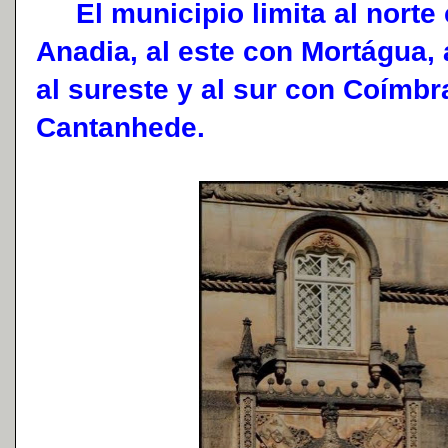
El municipio limita al norte 
Anadia, al este con Mortágua,
al sureste y al sur con Coímbr
Cantanhede.