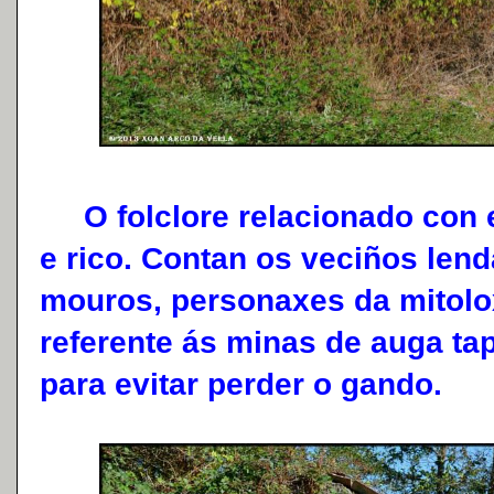
O folclore relacionado con e
e rico. Contan os veciños len
mouros, personaxes da mitolox
referente ás minas de auga t
para evitar perder o gando.