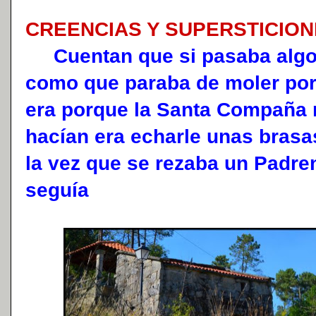
CREENCIAS Y SUPERSTICIO
Cuentan que si pasaba algo e
como que paraba de moler por
era porque la Santa Compaña r
hacían era echarle unas brasa
la vez que se rezaba un Padre
seguía