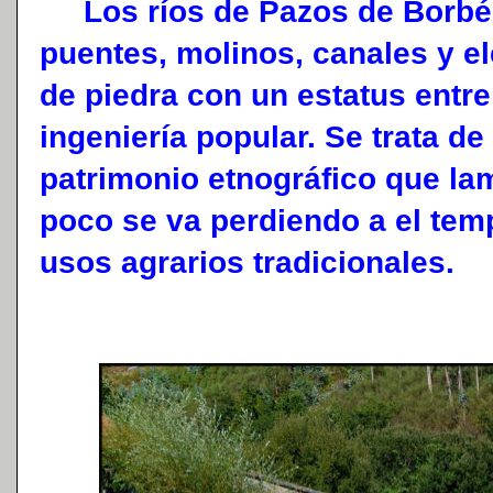
Los ríos de Pazos de Borbén
puentes, molinos, canales y e
de piedra con un estatus entre 
ingeniería popular. Se trata de
patrimonio etnográfico que l
poco se va perdiendo a el te
usos agrarios tradicionales.