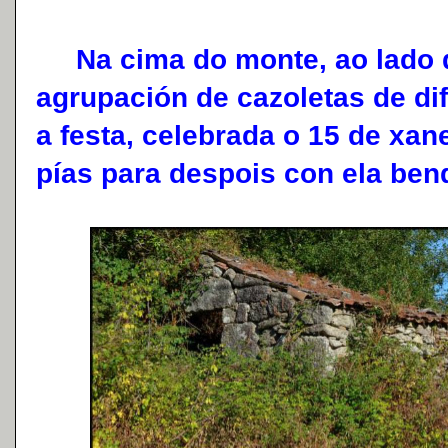
Na cima do monte, ao lado d
agrupación de cazoletas de di
a festa, celebrada o 15 de xan
pías para despois con ela ben